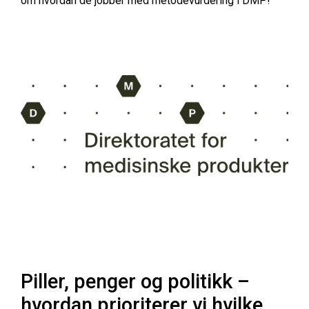
om hvordan de jobber med metodevurdering i DMP!
Piller, penger og politikk –
hvordan prioriterer vi hvilke