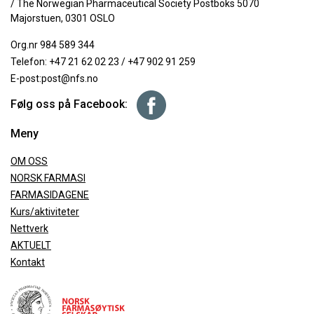
/ The Norwegian Pharmaceutical Society Postboks 5070
Majorstuen, 0301 OSLO
Org.nr 984 589 344
Telefon:
+47 21 62 02 23
/
+47 902 91 259
E-post:
post@nfs.no
Følg oss på Facebook:
Meny
OM OSS
NORSK FARMASI
FARMASIDAGENE
Kurs/aktiviteter
Nettverk
AKTUELT
Kontakt