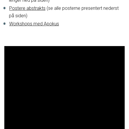
lenger ned på siden)
Postere abstrakts
(se alle posterne presentert nederst
på siden)
Workshops med Apokus