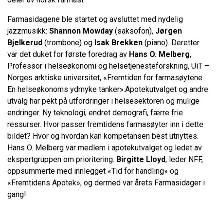
Farmasidagene ble startet og avsluttet med nydelig
jazzmusikk:
Shannon Mowday
(saksofon),
Jørgen
Bjelkerud
(trombone) og
Isak Brekken
(piano). Deretter
var det duket for første foredrag av
Hans O. Melberg
,
Professor i helseøkonomi og helsetjenesteforskning, UiT –
Norges arktiske universitet, «Fremtiden for farmasøytene.
En helseøkonoms ydmyke tanker».Apotekutvalget og andre
utvalg har pekt på utfordringer i helsesektoren og mulige
endringer. Ny teknologi, endret demografi, færre frie
ressurser. Hvor passer fremtidens farmasøyter inn i dette
bildet? Hvor og hvordan kan kompetansen best utnyttes.
Hans O. Melberg var medlem i apotekutvalget og ledet av
ekspertgruppen om prioritering.
Birgitte Lloyd
, leder NFF,
oppsummerte med innlegget «Tid for handling» og
«Fremtidens Apotek», og dermed var årets Farmasidager i
gang!