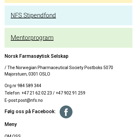
NFS Stipendfond
Mentorprogram
Norsk Farmasøytisk Selskap
/ The Norwegian Pharmaceutical Society Postboks 5070
Majorstuen, 0301 OSLO
Org.nr 984 589 344
Telefon:
+47 21 62 02 23
/
+47 902 91 259
E-post:
post@nfs.no
Følg oss på Facebook:
Meny
OM OSS