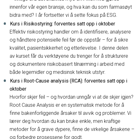
innenfor vår egen bransje, og hva kan du som farmasøyt
bidra med? I år fortsetter vi å sette fokus på ESG.
Kurs i Risikostyring: forventes satt opp i oktober
Effektiv risikostyring handler om å identifisere, analysere
og håndtere potensielle feil før de oppstår – for å sikre
kvalitet, pasientsikkerhet og etterlevelse. I denne delen
av kurset får du verktøyene du trenger for å strukturere
og dokumentere risikobasert tilnærming i arbeid med
både legemidler og medisinsk teknisk utstyr.
Kurs i Root-Cause analysis (RCA): forventes satt opp i
oktober
Hvorfor skjer feil – og hvordan unngår vi at de skjer igjen?
Root Cause Analysis er en systematisk metode for å
finne bakenforliggende årsaker til avvik og problemer. Vi
lærer deg hvordan du kan bruke enkle, men kraftige
metoder for å grave dypere, finne de virkelige årsakene –
og forbedre prosessene for godt.