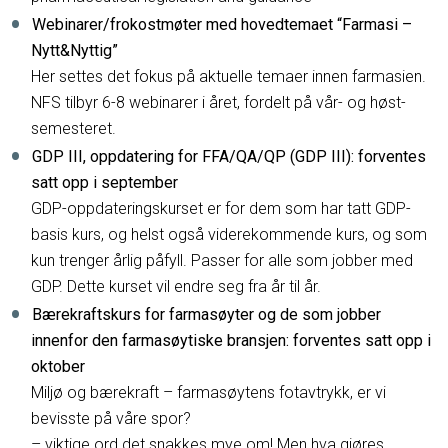
Webinarer/frokostmøter med hovedtemaet “Farmasi –
Nytt&Nyttig”
Her settes det fokus på aktuelle temaer innen farmasien.
NFS tilbyr 6-8 webinarer i året, fordelt på vår- og høst-
semesteret.
GDP III, oppdatering for FFA/QA/QP (GDP III): forventes
satt opp i september
GDP-oppdateringskurset er for dem som har tatt GDP-
basis kurs, og helst også viderekommende kurs, og som
kun trenger årlig påfyll. Passer for alle som jobber med
GDP. Dette kurset vil endre seg fra år til år.
Bærekraftskurs for farmasøyter og de som jobber
innenfor den farmasøytiske bransjen: forventes satt opp i
oktober
Miljø og bærekraft – farmasøytens fotavtrykk, er vi
bevisste på våre spor?
– viktige ord det snakkes mye om! Men hva gjøres