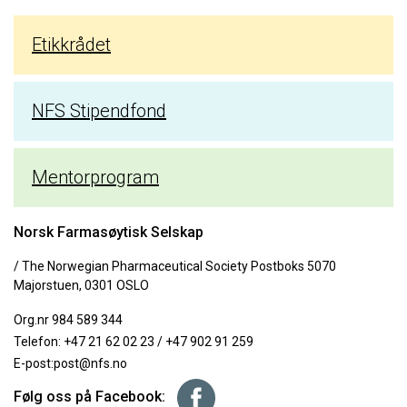
Etikkrådet
NFS Stipendfond
Mentorprogram
Norsk Farmasøytisk Selskap
/ The Norwegian Pharmaceutical Society Postboks 5070
Majorstuen, 0301 OSLO
Org.nr 984 589 344
Telefon:
+47 21 62 02 23
/
+47 902 91 259
E-post:
post@nfs.no
Følg oss på Facebook: