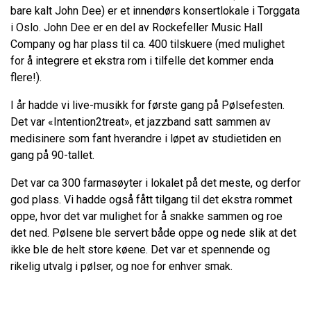
bare kalt John Dee) er et innendørs konsertlokale i Torggata
i Oslo. John Dee er en del av Rockefeller Music Hall
Company og har plass til ca. 400 tilskuere (med mulighet
for å integrere et ekstra rom i tilfelle det kommer enda
flere!).
I år hadde vi live-musikk for første gang på Pølsefesten.
Det var «Intention2treat», et jazzband satt sammen av
medisinere som fant hverandre i løpet av studietiden en
gang på 90-tallet.
Det var ca 300 farmasøyter i lokalet på det meste, og derfor
god plass. Vi hadde også fått tilgang til det ekstra rommet
oppe, hvor det var mulighet for å snakke sammen og roe
det ned. Pølsene ble servert både oppe og nede slik at det
ikke ble de helt store køene. Det var et spennende og
rikelig utvalg i pølser, og noe for enhver smak.