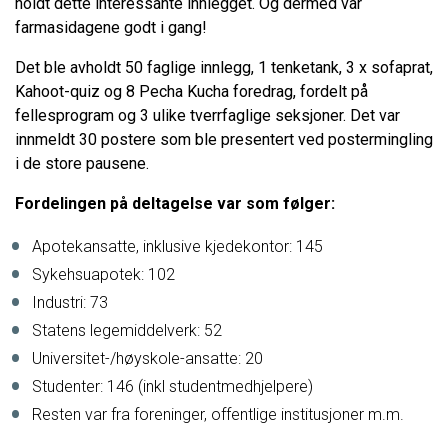
holdt dette interessante innlegget. Og dermed var
farmasidagene godt i gang!
Det ble avholdt 50 faglige innlegg, 1 tenketank, 3 x sofaprat,
Kahoot-quiz og 8 Pecha Kucha foredrag, fordelt på
fellesprogram og 3 ulike tverrfaglige seksjoner. Det var
innmeldt 30 postere som ble presentert ved postermingling
i de store pausene.
Fordelingen på deltagelse var som følger:
Apotekansatte, inklusive kjedekontor: 145
Sykehsuapotek: 102
Industri: 73
Statens legemiddelverk: 52
Universitet-/høyskole-ansatte: 20
Studenter: 146 (inkl studentmedhjelpere)
Resten var fra foreninger, offentlige institusjoner m.m.