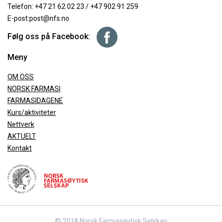
Telefon:
+47 21 62 02 23
/
+47 902 91 259
E-post:
post@nfs.no
Følg oss på Facebook:
Meny
OM OSS
NORSK FARMASI
FARMASIDAGENE
Kurs/aktiviteter
Nettverk
AKTUELT
Kontakt
© 2018 Norsk Farmasøytisk Selskap