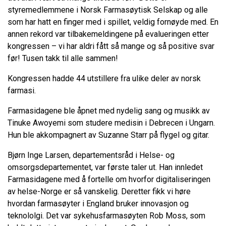
styremedlemmene i Norsk Farmasøytisk Selskap og alle
som har hatt en finger med i spillet, veldig fornøyde med. En
annen rekord var tilbakemeldingene på evalueringen etter
kongressen – vi har aldri fått så mange og så positive svar
før! Tusen takk til alle sammen!
Kongressen hadde 44 utstillere fra ulike deler av norsk
farmasi.
Farmasidagene ble åpnet med nydelig sang og musikk av
Tinuke Awoyemi som studere medisin i Debrecen i Ungarn.
Hun ble akkompagnert av Suzanne Starr på flygel og gitar.
Bjørn Inge Larsen, departementsråd i Helse- og
omsorgsdepartementet, var første taler ut. Han innledet
Farmasidagene med å fortelle om hvorfor digitaliseringen
av helse-Norge er så vanskelig. Deretter fikk vi høre
hvordan farmasøyter i England bruker innovasjon og
teknololgi. Det var sykehusfarmasøyten Rob Moss, som