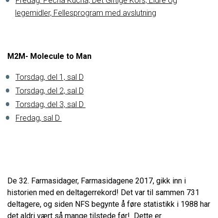
Fredag: Pecha Kucha, Det Giftige Kors, Eldre og
legemidler, Fellesprogram med avslutning
M2M- Molecule to Man
Torsdag, del 1, sal D
Torsdag, del 2, sal D
Torsdag, del 3, sal D
Fredag, sal D
De 32. Farmasidager, Farmasidagene 2017, gikk inn i
historien med en deltagerrekord! Det var til sammen 731
deltagere, og siden NFS begynte å føre statistikk i 1988 har
det aldri vært så mange tilstede før! Dette er