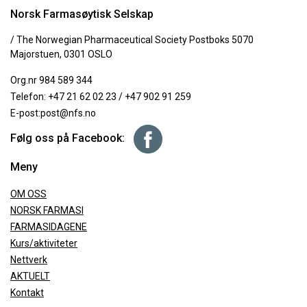
Norsk Farmasøytisk Selskap
/ The Norwegian Pharmaceutical Society Postboks 5070
Majorstuen, 0301 OSLO
Org.nr 984 589 344
Telefon:
+47 21 62 02 23
/
+47 902 91 259
E-post:
post@nfs.no
Følg oss på Facebook:
Meny
OM OSS
NORSK FARMASI
FARMASIDAGENE
Kurs/aktiviteter
Nettverk
AKTUELT
Kontakt