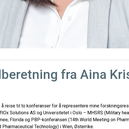
beretning fra Aina Kri
l å reise til to konferanser for å representere mine forskningsres
tOx Solutions AS og Universitetet i Oslo – MHSRS (Military he
ee, Florida og PBP-konferansen (14th World Meeting on Pharm
 Pharmaceutical Technology) i Wien, Østerrike.