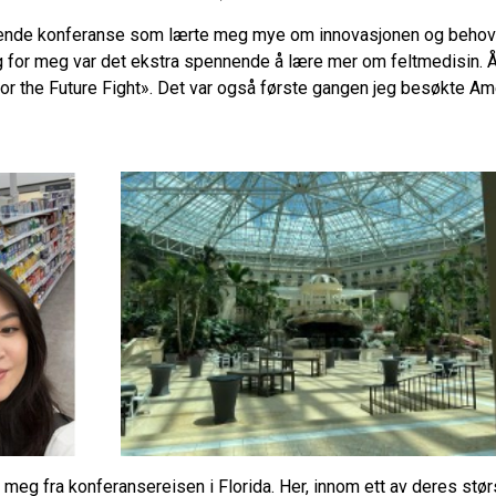
nde konferanse som lærte meg mye om innovasjonen og behove
g for meg var det ekstra spennende å lære mer om feltmedisin. 
r the Future Fight». Det var også første gangen jeg besøkte Am
av meg fra konferansereisen i Florida. Her, innom ett av deres stø