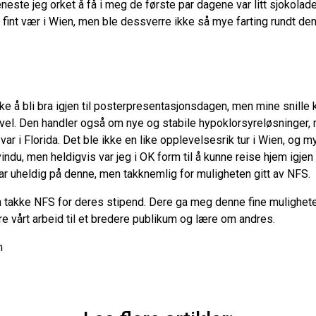
 eneste jeg orket å få i meg de første par dagene var litt sjokolad
ar fint vær i Wien, men ble dessverre ikke så mye farting rundt d
e å bli bra igjen til posterpresentasjonsdagen, men mine snille 
vel. Den handler også om nye og stabile hypoklorsyreløsninger,
var i Florida. Det ble ikke en like opplevelsesrik tur i Wien, og m
lvindu, men heldigvis var jeg i OK form til å kunne reise hjem igjen
r uheldig på denne, men takknemlig for muligheten gitt av NFS.
n takke NFS for deres stipend. Dere ga meg denne fine muligheten 
re vårt arbeid til et bredere publikum og lære om andres.
m