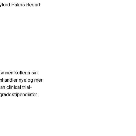
Gaylord Palms Resort
 annen kollega sin.
omhandler nye og mer
 clinical trial-
rgradsstipendiater,