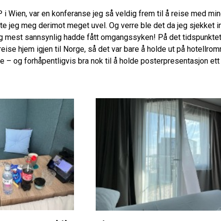
i Wien, var en konferanse jeg så veldig frem til å reise med mine
nte jeg meg derimot meget uvel. Og verre ble det da jeg sjekket in
eg mest sannsynlig hadde fått omgangssyken! På det tidspunktet f
å reise hjem igjen til Norge, så det var bare å holde ut på hotellr
e – og forhåpentligvis bra nok til å holde posterpresentasjon ett