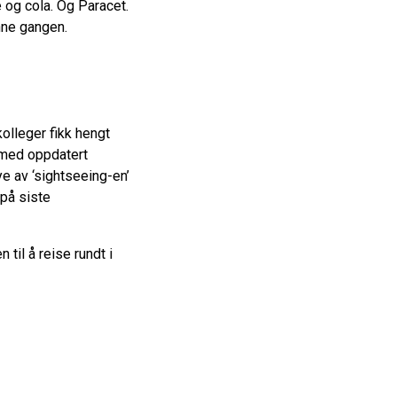
e og cola. Og Paracet.
enne gangen.
kolleger fikk hengt
 med oppdatert
ye av ‘sightseeing-en’
 på siste
til å reise rundt i