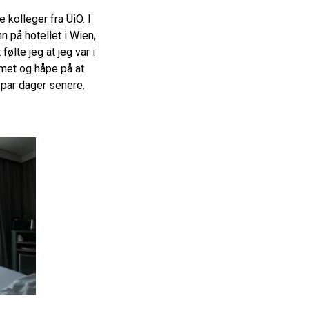
 kolleger fra UiO. I
n på hotellet i Wien,
ølte jeg at jeg var i
ommet og håpe på at
 par dager senere.