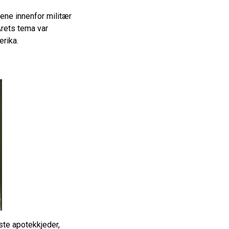
ne innenfor militær
Årets tema var
erika.
rste apotekkjeder,