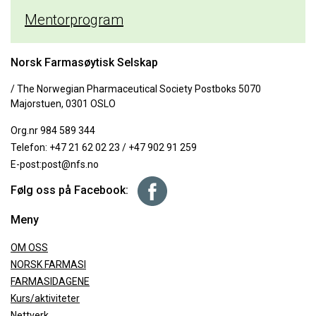
Mentorprogram
Norsk Farmasøytisk Selskap
/ The Norwegian Pharmaceutical Society Postboks 5070
Majorstuen, 0301 OSLO
Org.nr 984 589 344
Telefon:
+47 21 62 02 23
/
+47 902 91 259
E-post:
post@nfs.no
Følg oss på Facebook:
Meny
OM OSS
NORSK FARMASI
FARMASIDAGENE
Kurs/aktiviteter
Nettverk