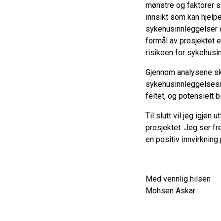
mønstre og faktorer s
innsikt som kan hjelp
sykehusinnleggelser 
formål av prosjektet
risikoen for sykehusi
Gjennom analysene skal
sykehusinnleggelsesra
feltet, og potensielt b
Til slutt vil jeg igje
prosjektet. Jeg ser fr
en positiv innvirkning
Med vennlig hilsen
Mohsen Askar