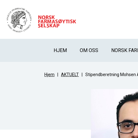
HJEM
OM OSS
NORSK FAR
Hjem
|
AKTUELT
|
Stipendberetning Mohsen 