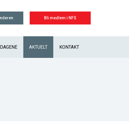
enderen
Bli medlem i NFS
IDAGENE
AKTUELT
KONTAKT