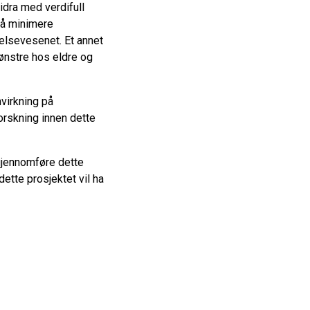
idra med verdifull
 å minimere
lsevesenet. Et annet
ønstre hos eldre og
nvirkning på
orskning innen dette
 gjennomføre dette
dette prosjektet vil ha