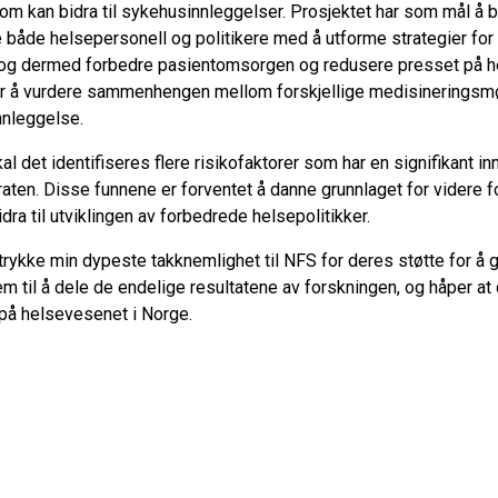
om kan bidra til sykehusinnleggelser. Prosjektet har som mål å b
e både helsepersonell og politikere med å utforme strategier for
og dermed forbedre pasientomsorgen og redusere presset på he
 er å vurdere sammenhengen mellom forskjellige medisineringsm
nnleggelse.
 det identifiseres flere risikofaktorer som har en signifikant in
ten. Disse funnene er forventet å danne grunnlaget for videre f
idra til utviklingen av forbedrede helsepolitikker.
n uttrykke min dypeste takknemlighet til NFS for deres støtte for å
em til å dele de endelige resultatene av forskningen, og håper at 
 på helsevesenet i Norge.