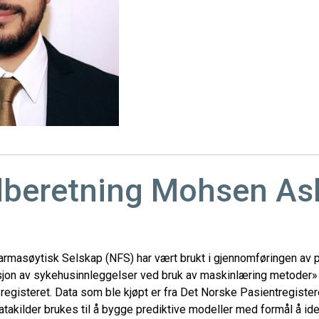
dberetning Mohsen As
armasøytisk Selskap (NFS) har vært brukt i gjennomføringen av p
sjon av sykehusinnleggelser ved bruk av maskinlæring metoder»
 registeret. Data som ble kjøpt er fra Det Norske Pasientregiste
kilder brukes til å bygge prediktive modeller med formål å ide