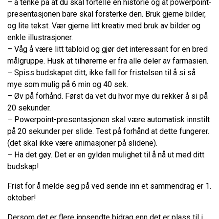
– å tenke på at du skal fortelle en historie og at powerpoint-
presentasjonen bare skal forsterke den. Bruk gjerne bilder,
og lite tekst. Vær gjerne litt kreativ med bruk av bilder og
enkle illustrasjoner.
– Våg å være litt tabloid og gjør det interessant for en bred
målgruppe. Husk at tilhørerne er fra alle deler av farmasien.
– Spiss budskapet ditt, ikke fall for fristelsen til å si så
mye som mulig på 6 min og 40 sek.
– Øv på forhånd. Først da vet du hvor mye du rekker å si på
20 sekunder.
– Powerpoint-presentasjonen skal være automatisk innstilt
på 20 sekunder per slide. Test på forhånd at dette fungerer.
(det skal ikke være animasjoner på slidene).
– Ha det gøy. Det er en gylden mulighet til å nå ut med ditt
budskap!
Frist for å melde seg på ved sende inn et sammendrag er 1.
oktober!
Dersom det er flere innsendte bidrag enn det er plass til i