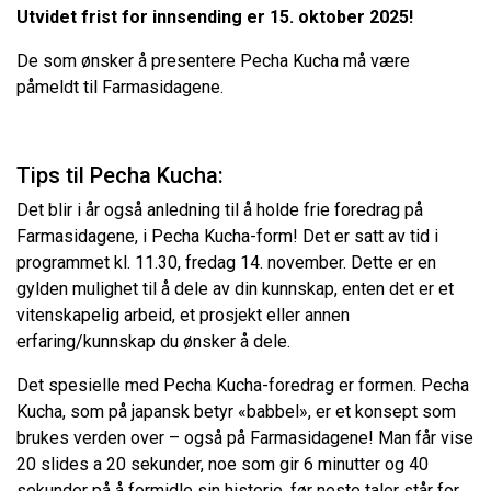
Utvidet frist for innsending er 15. oktober 2025!
De som ønsker å presentere Pecha Kucha må være
påmeldt til Farmasidagene.
Tips til Pecha Kucha:
Det blir i år også anledning til å holde frie foredrag på
Farmasidagene, i Pecha Kucha-form! Det er satt av tid i
programmet kl. 11.30, fredag 14. november. Dette er en
gylden mulighet til å dele av din kunnskap, enten det er et
vitenskapelig arbeid, et prosjekt eller annen
erfaring/kunnskap du ønsker å dele.
Det spesielle med Pecha Kucha-foredrag er formen. Pecha
Kucha, som på japansk betyr «babbel», er et konsept som
brukes verden over – også på Farmasidagene! Man får vise
20 slides a 20 sekunder, noe som gir 6 minutter og 40
sekunder på å formidle sin historie, før neste taler står for