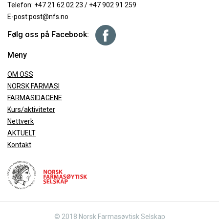
Telefon:
+47 21 62 02 23
/
+47 902 91 259
E-post:
post@nfs.no
Følg oss på Facebook:
Meny
OM OSS
NORSK FARMASI
FARMASIDAGENE
Kurs/aktiviteter
Nettverk
AKTUELT
Kontakt
© 2018 Norsk Farmasøytisk Selskap