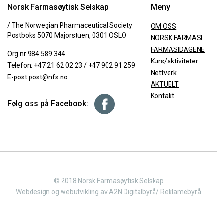
Norsk Farmasøytisk Selskap
Meny
/ The Norwegian Pharmaceutical Society
OM OSS
Postboks 5070 Majorstuen, 0301 OSLO
NORSK FARMASI
FARMASIDAGENE
Org.nr 984 589 344
Kurs/aktiviteter
Telefon:
+47 21 62 02 23
/
+47 902 91 259
Nettverk
E-post:
post@nfs.no
AKTUELT
Kontakt
Følg oss på Facebook:
© 2018 Norsk Farmasøytisk Selskap
Webdesign og webutvikling av
A2N Digitalbyrå/ Reklamebyrå