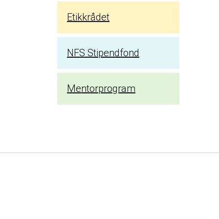
Etikkrådet
NFS Stipendfond
Mentorprogram