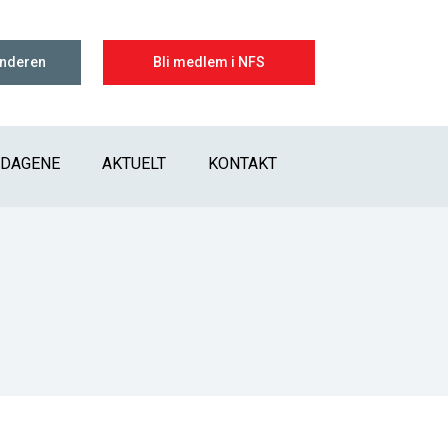
enderen
Bli medlem i NFS
IDAGENE
AKTUELT
KONTAKT