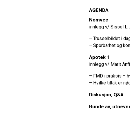
AGENDA
Nomvec
innlegg v/ Sissel L.
– Trusselbildet i dag
– Sporbarhet og kont
Apotek 1
innlegg v/ Marit Anf
– FMD i praksis – hv
– Hvilke tiltak er n
Diskusjon, Q&A
Runde av, utnevn