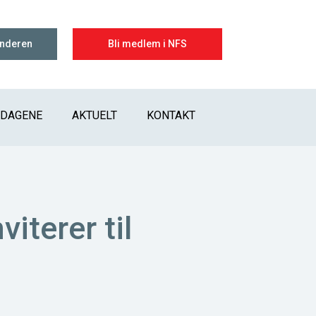
enderen
Bli medlem i NFS
IDAGENE
AKTUELT
KONTAKT
iterer til