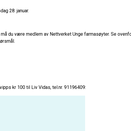
dag 28. januar.
t må du være medlem av Nettverket Unge farmasøyter. Se ovenfor 
ørsmål.
ipps kr 100 til Liv Vidas, tel.nr. 91196409: