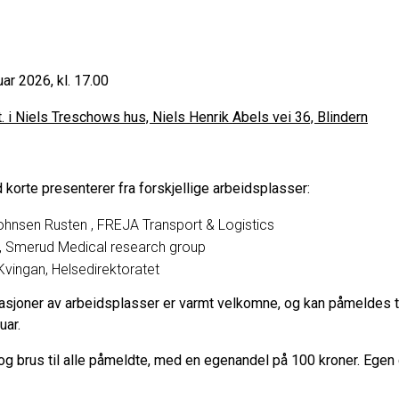
uar 2026, kl. 17.00
t. i Niels Treschows hus, Niels Henrik Abels vei 36, Blindern
 korte presenterer fra forskjellige arbeidsplasser:
ohnsen Rusten , FREJA Transport & Logistics
h, Smerud Medical research group
Kvingan, Helsedirektoratet
asjoner av arbeidsplasser er varmt velkomne, og kan påmeldes t
uar.
 og brus til alle påmeldte, med en egenandel på 100 kroner. Egen