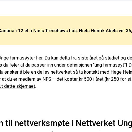
Kantina i 12.et. i Niels Treschows hus, Niels Henrik Abels vei 36
Unge farmasøyter her
. Du kan delta fra siste året på studiet og d
is du føler at du passer inn under definisjonen “ung farmasøyt”!
du ønsker å ble en del av nettverket så ta kontakt med Hege He
r at du er medlem av NFS – det koster kr 500 i året (kr 250 for 
ut dette skjemaet
.
til nettverksmøte i Nettverket Un