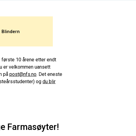
, Blindern
e første 10 årene etter endt
 Du er velkommen uansett
lm på
post@nfs.no
. Det eneste
sisteårsstudenter) og
du blir
ge Farmasøyter!