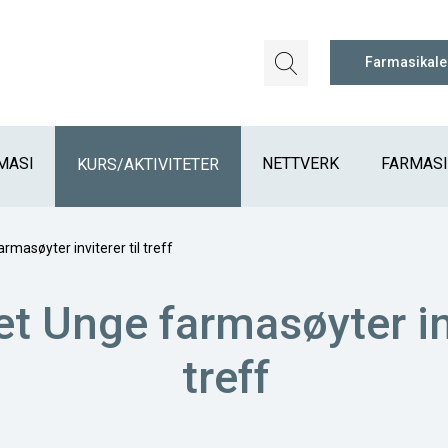
Farmasikal
MASI
NETTVERK
FARMAS
KURS/AKTIVITETER
rmasøyter inviterer til treff
t Unge farmasøyter inv
treff