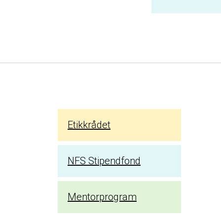
Etikkrådet
NFS Stipendfond
Mentorprogram