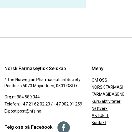
Norsk Farmasøytisk Selskap
Meny
/ The Norwegian Pharmaceutical Society
OM OSS
Postboks 5070 Majorstuen, 0301 OSLO
NORSK FARMASI
FARMASIDAGENE
Org.nr 984 589 344
Kurs/aktiviteter
Telefon:
+47 21 62 02 23
/
+47 902 91 259
Nettverk
E-post:
post@nfs.no
AKTUELT
Kontakt
Følg oss på Facebook: