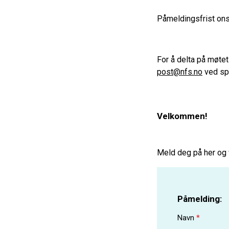
Påmeldingsfrist ons
For å delta på møte
post@nfs.no
ved sp
Velkommen!
Meld deg på her og v
Påmelding:
Navn
*