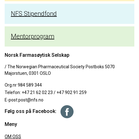
NFS Stipendfond
Mentorprogram
Norsk Farmasøytisk Selskap
/ The Norwegian Pharmaceutical Society Postboks 5070
Majorstuen, 0301 OSLO
Org.nr 984 589 344
Telefon:
+47 21 62 02 23
/
+47 902 91 259
E-post:
post@nfs.no
Følg oss på Facebook:
Meny
OM OSS