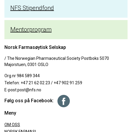
NFS Stipendfond
Mentorprogram
Norsk Farmasøytisk Selskap
/ The Norwegian Pharmaceutical Society Postboks 5070
Majorstuen, 0301 OSLO
Org.nr 984 589 344
Telefon:
+47 21 62 02 23
/
+47 902 91 259
E-post:
post@nfs.no
Følg oss på Facebook:
Meny
OM OSS
NORSK FARMASI