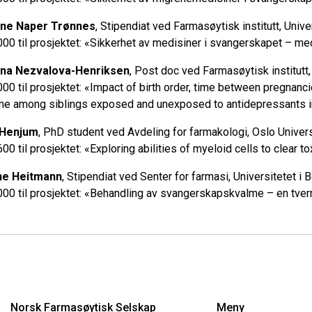
ne Naper Trønnes
, Stipendiat ved Farmasøytisk institutt, Unive
000 til prosjektet: «Sikkerhet av medisiner i svangerskapet – m
ina Nezvalova-Henriksen
, Post doc ved Farmasøytisk institutt,
000 til prosjektet: «Impact of birth order, time between pregnan
e among siblings exposed and unexposed to antidepressants i
i Henjum
, PhD student ved Avdeling for farmakologi, Oslo Univer
600 til prosjektet: «Exploring abilities of myeloid cells to clear 
ine Heitmann
, Stipendiat ved Senter for farmasi, Universitetet i 
000 til prosjektet: «Behandling av svangerskapskvalme – en tve
Norsk Farmasøytisk Selskap
Meny