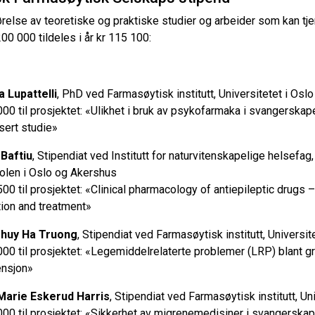
førelse av teoretiske og praktiske studier og arbeider som kan tj
200 000 tildeles i år kr 115 100:
 Lupattelli
, PhD ved Farmasøytisk institutt, Universitetet i Oslo
000 til prosjektet: «Ulikhet i bruk av psykofarmaka i svangerskape
sert studie»
Baftiu
, Stipendiat ved Institutt for naturvitenskapelige helsefag
len i Oslo og Akershus
500 til prosjektet: «Clinical pharmacology of antiepileptic drugs
ation and treatment»
Thuy Ha Truong
, Stipendiat ved Farmasøytisk institutt, Universit
000 til prosjektet: «Legemiddelrelaterte problemer (LRP) blant
ensjon»
Marie Eskerud Harris
, Stipendiat ved Farmasøytisk institutt, Un
000 til prosjektet: «Sikkerhet av migrenemedisiner i svangerska