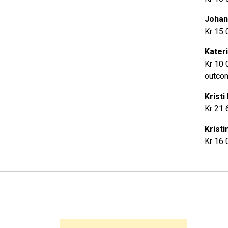
Johan
Kr 15 
Kater
Kr 10 
outcom
Krist
Kr 21 
Krist
Kr 16 