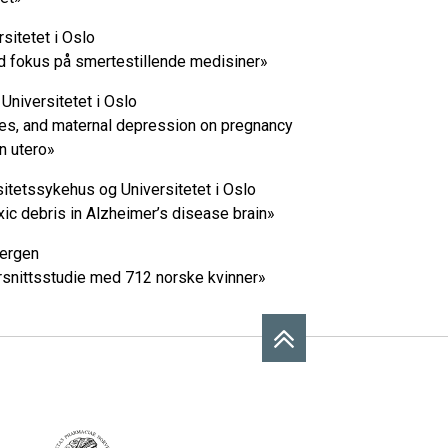
rsitetet i Oslo
ed fokus på smertestillende medisiner»
 Universitetet i Oslo
cies, and maternal depression on pregnancy
n utero»
sitetssykehus og Universitetet i Oslo
toxic debris in Alzheimer’s disease brain»
Bergen
rrsnittsstudie med 712 norske kvinner»