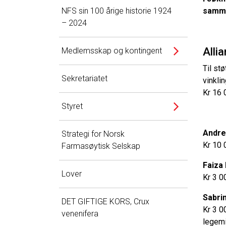
NFS sin 100 årige historie 1924
samme
– 2024
Alli
Medlemsskap og kontingent
Til st
Sekretariatet
vinklin
Kr 16 
Styret
Andre
Strategi for Norsk
Kr 10 
Farmasøytisk Selskap
Faiza
Lover
Kr 3 0
Sabri
DET GIFTIGE KORS, Crux
Kr 3 0
venenifera
legem