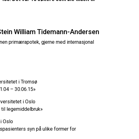
 Stein William Tidemann-Andersen
nnen primærapotek, gjerne med internasjonal
ersitetet i Tromsø
.01.04 – 30.06.15»
versitetet i Oslo
 til legemiddelbruk»
 i Oslo
espasienters syn på ulike former for