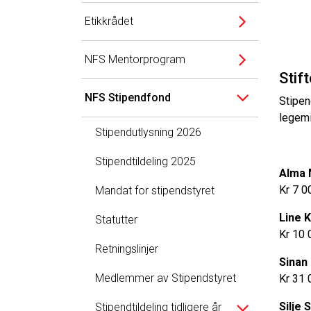
Etikkrådet
NFS Mentorprogram
Stif
NFS Stipendfond
Stipen
legemi
Stipendutlysning 2026
Stipendtildeling 2025
Alma 
Kr 7 0
Mandat for stipendstyret
Line 
Statutter
Kr 10 
Retningslinjer
Sinan
Medlemmer av Stipendstyret
Kr 31 
Silje
Stipendtildeling tidligere år