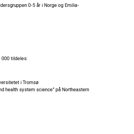
 aldersgruppen 0-5 år i Norge og Emilia-
 000 tildeles:
versitetet i Tromsø
nd health system science” på Northeastern