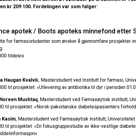
n kr 209 100. Fordelingen var som følger:
ance apotek / Boots apoteks minnefond etter
øtte for farmasistudenter som ønsker å gjennomføre prosjekter i
g.
000 tildeles:
a Haugan Kvalvi
k, Masterstudent ved Institutt for farmasi, Univ
000 til prosjektet: «Utlevering av antibiotika til dyr i perioden 01
 Noreen Mushtaq
, Masterstudent ved Farmasøytisk institutt, Uni
00 til prosjektet: «Norsk-pakistanske diabetespasienters forhold
n Kasim
, Masterstudent ved Farmasøytisk institutt, Universitetet
00 til prosjektet: «En fokusgruppestudie av ikke-vestlige diabet
iddelinformasjon»