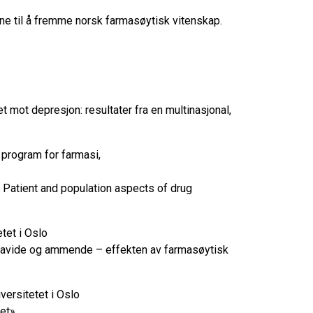
ene til å fremme norsk farmasøytisk vitenskap.
t mot depresjon: resultater fra en multinasjonal,
, program for farmasi,
 – Patient and population aspects of drug
etet i Oslo
 gravide og ammende – effekten av farmasøytisk
iversitetet i Oslo
pet»