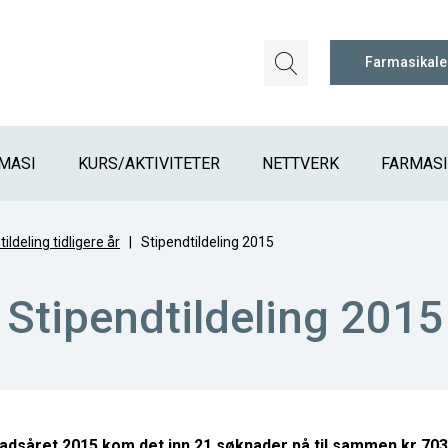
Farmasikal
MASI
KURS/AKTIVITETER
NETTVERK
FARMAS
ildeling tidligere år
|
Stipendtildeling 2015
Stipendtildeling 2015
adsåret 2015 kom det inn 21 søknader på til sammen kr 703 4