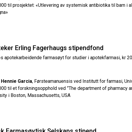
000 til prosjektet: «Utlevering av systemisk antibiotika til barn i
na»
eker Erling Fagerhaugs stipendfond
es apotekarbeidende farmasøyt for studier i apotekfarmasi, kr 20
 Hennie Garcia
, Førsteamanuensis ved Institutt for farmasi, Uni
000 til et forskningsopphold ved ”The department of pharmacy a
sity i Boston, Massachusetts, USA
k Farmasøytisk Selskaps stipend