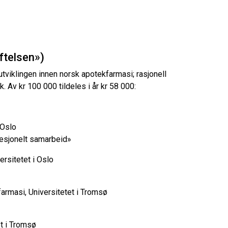
ftelsen»)
tviklingen innen norsk apotekfarmasi; rasjonell
. Av kr 100 000 tildeles i år kr 58 000:
 Oslo
ofesjonelt samarbeid»
ersitetet i Oslo
 farmasi, Universitetet i Tromsø
et i Tromsø