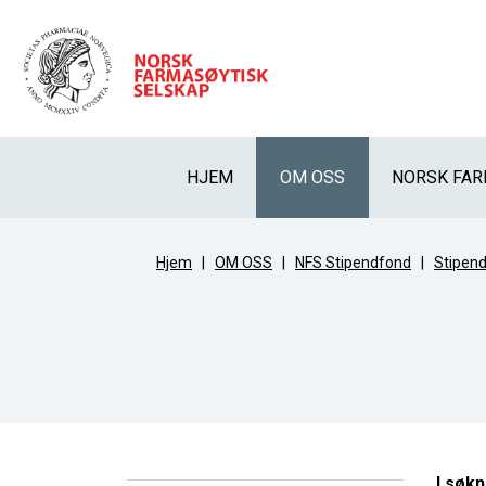
HJEM
OM OSS
NORSK FAR
Hjem
|
OM OSS
|
NFS Stipendfond
|
Stipendt
I søkn