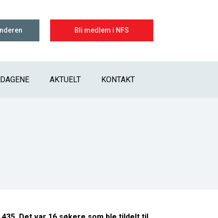
enderen
Bli medlem i NFS
IDAGENE
AKTUELT
KONTAKT
35. Det var 16 søkere som ble tildelt til