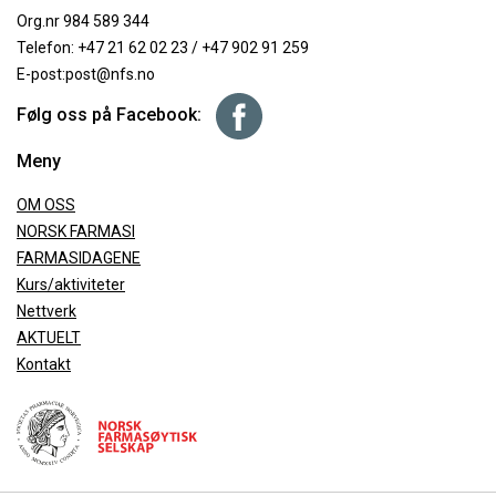
Org.nr 984 589 344
Telefon:
+47 21 62 02 23
/
+47 902 91 259
E-post:
post@nfs.no
Følg oss på Facebook:
Meny
OM OSS
NORSK FARMASI
FARMASIDAGENE
Kurs/aktiviteter
Nettverk
AKTUELT
Kontakt