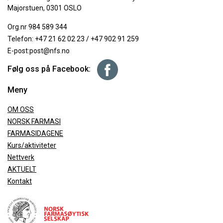
Majorstuen, 0301 OSLO
Org.nr 984 589 344
Telefon:
+47 21 62 02 23
/
+47 902 91 259
E-post:
post@nfs.no
Følg oss på Facebook:
Meny
OM OSS
NORSK FARMASI
FARMASIDAGENE
Kurs/aktiviteter
Nettverk
AKTUELT
Kontakt