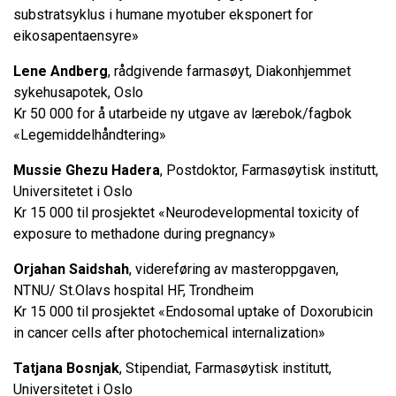
substratsyklus i humane myotuber eksponert for
eikosapentaensyre»
Lene Andberg
, rådgivende farmasøyt, Diakonhjemmet
sykehusapotek, Oslo
Kr 50 000 for å utarbeide ny utgave av lærebok/fagbok
«Legemiddelhåndtering»
Mussie Ghezu Hadera
, Postdoktor, Farmasøytisk institutt,
Universitetet i Oslo
Kr 15 000 til prosjektet «Neurodevelopmental toxicity of
exposure to methadone during pregnancy»
Orjahan Saidshah
, videreføring av masteroppgaven,
NTNU/ St.Olavs hospital HF, Trondheim
Kr 15 000 til prosjektet «Endosomal uptake of Doxorubicin
in cancer cells after photochemical internalization»
Tatjana Bosnjak
, Stipendiat, Farmasøytisk institutt,
Universitetet i Oslo