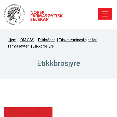
Hjem
|
OM OSS
|
Etikkrådet
|
Etiske retningslinjer for
farmasøyter
|
Etikkbrosjyre
Etikkbrosjyre