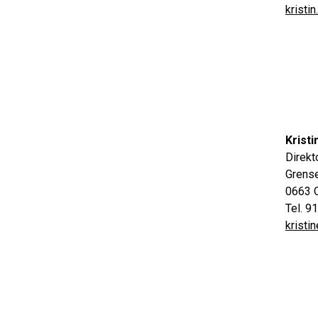
kristi
Krist
Direkt
Grens
0663 
Tel. 9
krist