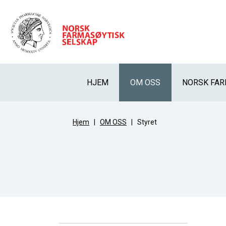
HJEM
OM OSS
NORSK FAR
Hjem
|
OM OSS
|
Styret