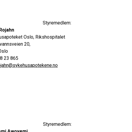
Styremedlem:
Rojahn
sapoteket Oslo, Rikshospitalet
vannsveien 20,
Oslo
58 23 865
rojahn@sykehusapotekene.no
Styremedlem:
emi Awoyemi