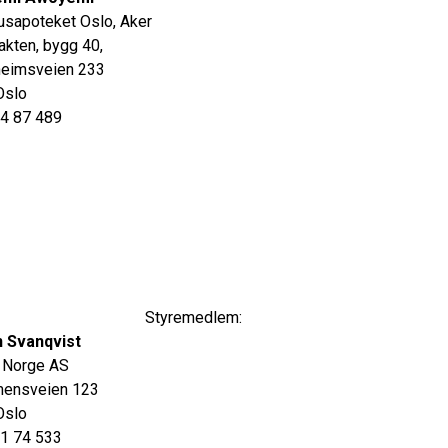
sapoteket Oslo, Aker
kten, bygg 40,
heimsveien 233
Oslo
94 87 489
Styremedlem:
n Svanqvist
 Norge AS
ensveien 123
Oslo
71 74 533