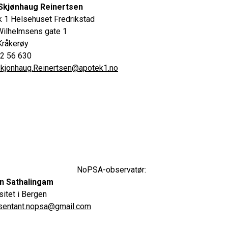
 Skjønhaug Reinertsen
 1 Helsehuset Fredrikstad
Wilhelmsens gate 1
Kråkerøy
22 56 630
Skjonhaug.Reinertsen@apotek1.no
NoPSA-observatør:
n Sathalingam
sitet i Bergen
sentant.nopsa@gmail.com