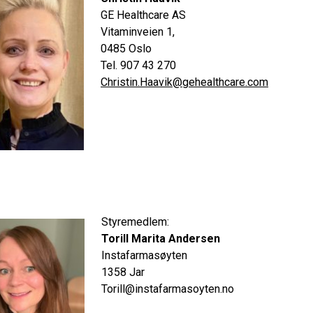
GE Healthcare AS
Vitaminveien 1,
0485 Oslo
Tel. 907 43 270
Christin.Haavik@gehealthcare.com
Styremedlem:
Torill Marita Andersen
Instafarmasøyten
1358 Jar
Torill@instafarmasoyten.no