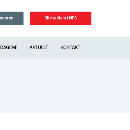
enderen
Bli medlem i NFS
IDAGENE
AKTUELT
KONTAKT