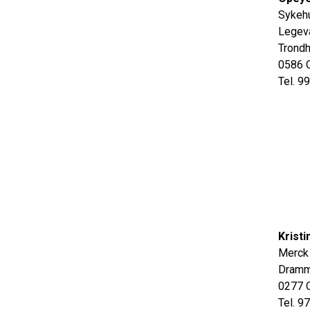
Sykehu
Legeva
Trond
0586 
Tel. 9
Kristi
Merck
Dramm
0277 
Tel. 9