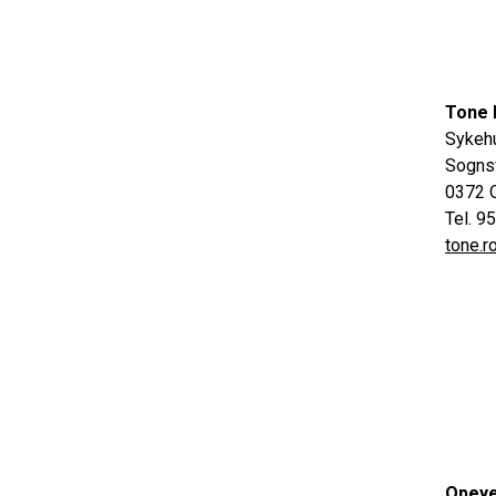
Tone 
Sykehu
Sogns
0372 
Tel. 9
tone.
Opey