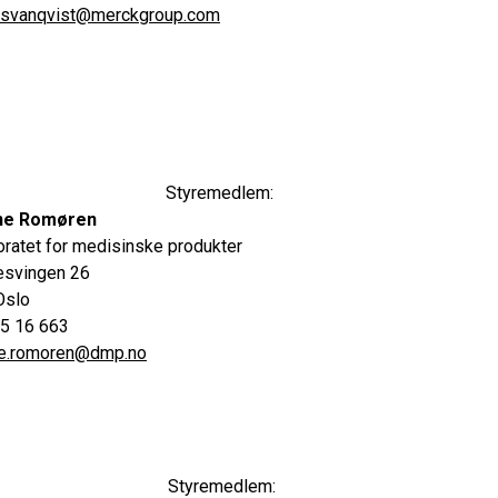
n.svanqvist@merckgroup.com
Styremedlem:
ine Romøren
oratet for medisinske produkter
esvingen 26
Oslo
15 16 663
ine.romoren@dmp.no
Styremedlem: