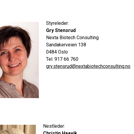
Styreleder:
Gry Stensrud
Nexta Biotech Consulting
Sandakerveien 138
0484 Oslo
Tel. 917 66 760
gry.stensrud@nextabiotechconsulting.no
Nestleder:
Christin Haavik